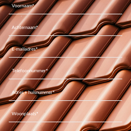
(Vereist)
Achternaam
(Vereist)
E-
mailadres
(Vereist)
Telefoonnummer
(Vereist)
Address
(Vereist)