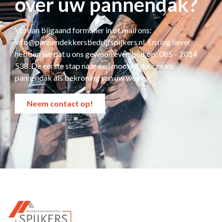
over uw pannendak?
Vul dan bijgaand formulier in of mail ons:
info@pannendekkersbedrijfspijkers.nl
. En nog liever
hebben we dat u ons gewoon even belt op: 085 – 2014
538. De eerste stap naar een mooi en duurzaam
pannendak als bekroning van uw woning.
Neem contact op!