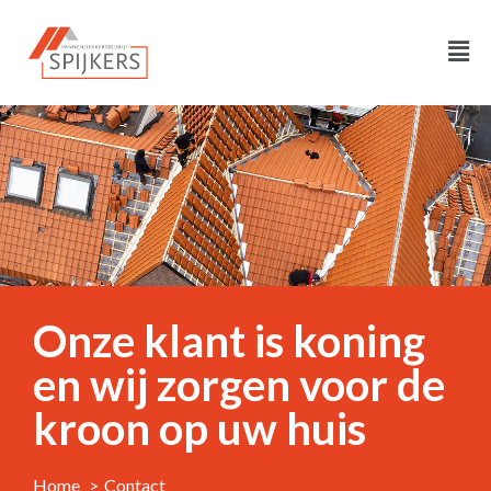
Onze klant is koning
en wij zorgen voor de
kroon op uw huis
Home
Contact